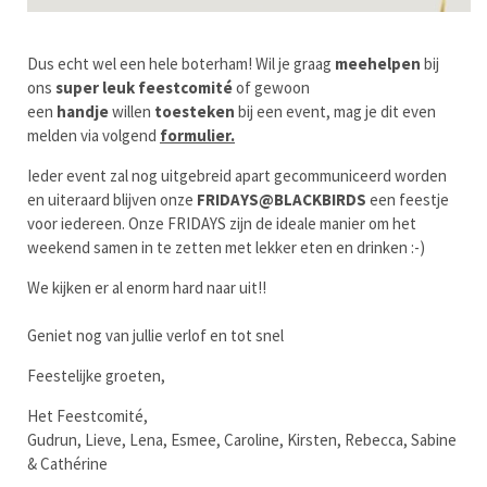
Dus echt wel een hele boterham! Wil je graag
meehelpen
bij
ons
super leuk
feestcomité
of gewoon
een
handje
willen
toesteken
bij een event, mag je dit even
melden via volgend
formulier
.
Ieder event zal nog uitgebreid apart gecommuniceerd worden
en uiteraard blijven onze
FRIDAYS@BLACKBIRDS
een feestje
voor iedereen. Onze FRIDAYS zijn de ideale manier om het
weekend samen in te zetten met lekker eten en drinken :-)
We kijken er al enorm hard naar uit!!
Geniet nog van jullie verlof en tot snel
Feestelijke groeten,
Het Feestcomité,
Gudrun, Lieve, Lena, Esmee, Caroline, Kirsten, Rebecca, Sabine
& Cathérine