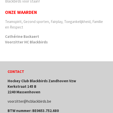
Blackbirds voor staan!
ONZE WAARDEN
Teamspirit, Gezond sporten, Fairplay, Toegankelijkheid, Familie
en Respect
Cathérine Backaert
Voorzitter HC Blackbirds
CONTACT
Hockey Club Blackbirds Zandhoven Vzw
Kerkstraat 145 B
2240 Massenhoven
voorzitter@hcblackbirds.be
BTW nummer: BE0653.752.680